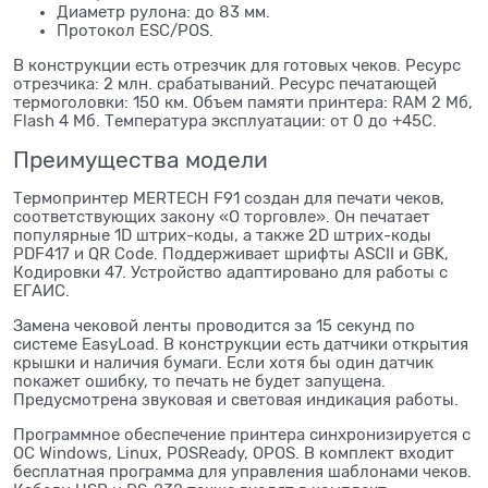
Диаметр рулона: до 83 мм.
Протокол ESC/POS.
В конструкции есть отрезчик для готовых чеков. Ресурс
отрезчика: 2 млн. срабатываний. Ресурс печатающей
термоголовки: 150 км. Объем памяти принтера: RAM 2 Мб,
Flash 4 Мб. Температура эксплуатации: от 0 до +45С.
Преимущества модели
Термопринтер MERTECH F91 создан для печати чеков,
соответствующих закону «О торговле». Он печатает
популярные 1D штрих-коды, а также 2D штрих-коды
PDF417 и QR Code. Поддерживает шрифты ASCII и GBK,
Кодировки 47. Устройство адаптировано для работы с
ЕГАИС.
Замена чековой ленты проводится за 15 секунд по
системе EasyLoad. В конструкции есть датчики открытия
крышки и наличия бумаги. Если хотя бы один датчик
покажет ошибку, то печать не будет запущена.
Предусмотрена звуковая и световая индикация работы.
Программное обеспечение принтера синхронизируется с
ОС Windows, Linux, POSReady, OPOS. В комплект входит
бесплатная программа для управления шаблонами чеков.