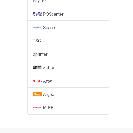
PayTor
POScenter
Space
TSC
Xprinter
Zebra
Атол
Argox
M-ER