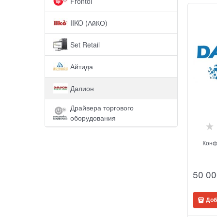
Frontol
IIKO (АйКО)
Set Retail
Айтида
Далион
Драйвера торгового
оборудования
Конф
50 00
Доб