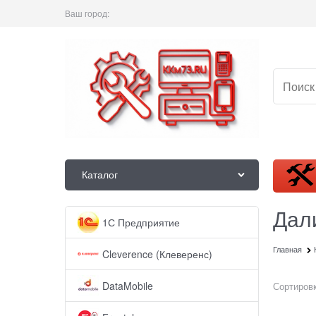
Ваш город:
Каталог
Дал
1С Предприятие
Главная
Cleverence (Клеверенс)
DataMobile
Сортировк