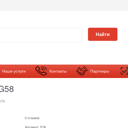
Найти
Наши услуги
Контакты
Партнеры
 G58
 G58
0 отзывов
Артикул:
576